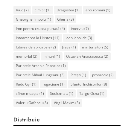
Aiud
(7)
cimitir
(1)
Dragostea
(1)
eroi romani
(1)
Gheorghe Jimboiu
(1)
Gherla
(3)
Imn pentru crucea purtată
(4)
interviu
(7)
Intoarcerea la Hristos
(11)
Ioan Ianolide
(3)
Iubirea de aproapele
(2)
Jilava
(1)
marturisitori
(5)
memorial
(2)
minuni
(1)
Octavian Anastasescu
(2)
Parintele Arsenie Papacioc
(1)
Parintele Mihail Lungeanu
(3)
Pitești
(1)
proorocie
(2)
Radu Gyr
(1)
rugaciune
(1)
Sfantul Inchisorilor
(8)
sfinte moaște
(1)
Soultzmatt
(1)
Targu-Ocna
(1)
Valeriu Gafencu
(8)
Virgil Maxim
(3)
Distribuie