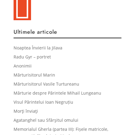

Ultimele articole
Noaptea Învierii la Jilava
Radu Gyr – portret
Anonimii
Mărturisitorul Marin
Mărturisitorul Vasile Turtureanu
Mărturie despre Părintele Mihail Lungeanu
Visul Părintelui Ioan Negruțiu
Morţi înviaţi
Agatanghel sau Sfârşitul omului
Memorialul Gherla (partea III): Fișele matricole,