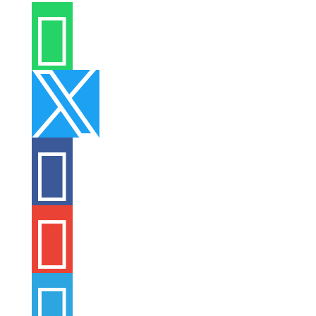




