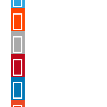



