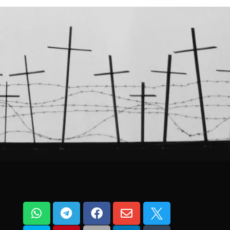




