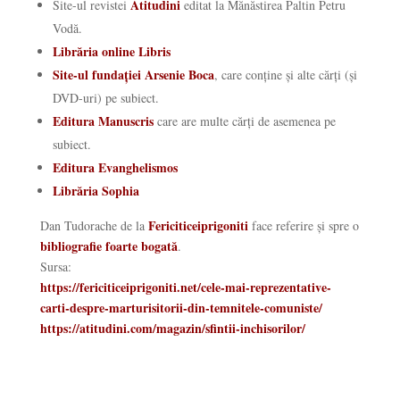
Atitudini
Site-ul revistei
editat la Mănăstirea Paltin Petru
Vodă.
Librăria online Libris
Site
-ul fundației Arsenie Boca
, care conține și alte cărți (și
DVD-
uri
) pe subiect.
Editura
Manuscris
care are multe
cărți
de asemenea pe
subiect.
Editura Evanghelismos
Librăria Sophia
Fericiticeiprigoniti
Dan
Tudorache de la
face referire
și
spre o
bibliografie foarte
bogată
.
Sursa:
https://fericiticeiprigoniti.net/cele-mai-reprezentative-
carti-despre-marturisitorii-din-temnitele-comuniste/
https://atitudini.com/magazin/sfintii-inchisorilor/