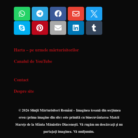










Harta – pe urmele mărturisitorilor
Canalul de YouTube
Contact
Despre site
© 2026 Sfinții Mărturisitori Români – Imaginea icoană din secțiunea
erou (prima imagine din site) este primită cu binecuvântarea Maicii
Starețe de la Sfânta Mănăstire Diaconești. Vă rugăm nu descărcați și nu
partajați imaginea. Vă mulțumim.