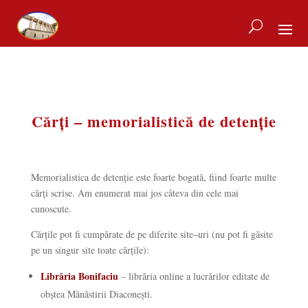
Cărți
–
memorialistică
de
detenție
Memorialistica
de
detenție
este foarte
bogată
, fiind foarte multe
cărți scrise
. Am enumerat
mai
jos
câteva
din cele
mai
cunoscute.
Cărțile
pot fi
cumpărate
de pe diferite
site
–
uri
(nu pot fi
găsite
pe un singur
site
toate
cărțile
):
Librăria Bonifaciu
– librăria online a lucrărilor editate de
obștea Mănăstirii Diaconești.