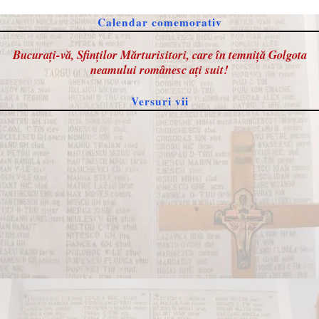
Calendar comemorativ
Bucurați-vă, Sfinților Mărturisitori, care în temniță Golgota
neamului românesc ați suit!
Versuri vii
Evenimente
(3)
Extrase duhovnicești
(20)
Interviuri
(7)
Aiud
(7)
cimitir
(1)
Dragostea
(1)
eroi romani
(1)
Gheorghe Jimboiu
(1)
Gherla
(3)
Imn pentru crucea purtată
(4)