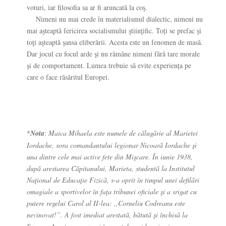
voturi, iar filosofia sa ar fi aruncată la coş.
Nimeni nu mai crede în materialismul dialectic, nimeni nu
mai aşteaptă fericirea socialismului ştiinţific. Toți se prefac şi
toţi aşteaptă şansa eliberării. Acesta este un fenomen de masă.
Dar jocul cu focul arde şi nu rămâne nimeni fără tare morale
şi de comportament. Lumea trebuie să evite experiența pe
care o face răsăritul Europei.
*
Nota
:
Maica Mihaela este numele de călugărie al Marietei
Iordache, sora comandantului legionar Nicoară Iordache şi
una dintre cele mai active fete din Mişcare. În iunie 1938,
după arestarea Căpitanului, Marieta, studentă la Institutul
Naţional de Educaţie Fizică, s-a oprit în timpul unei defilări
omagiale a sportivelor în faţa tribunei oficiale şi a srigat cu
putere regelui Carol al II-lea: ,,Corneliu Codreanu este
nevinovat!”. A fost imediat arestată, bătută şi închisă la