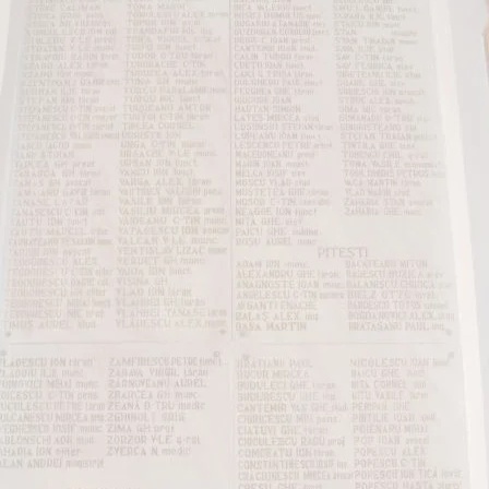
interviu
(7)
Intoarcerea la Hristos
(11)
Ioan Ianolide
(3)
Iubirea de aproapele
(2)
Jilava
(1)
marturisitori
(5)
memorial
(2)
minuni
(1)
Octavian Anastasescu
(2)
Parintele Arsenie Papacioc
(1)
Parintele Mihail Lungeanu
(3)
Pitești
(1)
proorocie
(2)
Radu Gyr
(1)
rugaciune
(1)
Sfantul Inchisorilor
(8)
sfinte moaște
(1)
Soultzmatt
(1)
Targu-Ocna
(1)
Valeriu Gafencu
(8)
Virgil Maxim
(3)










Noaptea Învierii la Jilava