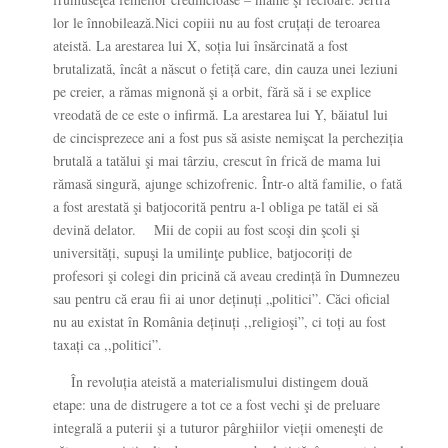
lor le înnobilează.Nici copiii nu au fost cruțați de teroarea
ateistă. La arestarea lui X, soția lui însărcinată a fost
brutalizată, încât a născut o fetiță care, din cauza unei leziuni
pe creier, a rămas mignonă şi a orbit, fără să i se explice
vreodată de ce este o infirmă. La arestarea lui Y, băiatul lui
de cincisprezece ani a fost pus să asiste nemişcat la percheziția
brutală a tatălui şi mai târziu, crescut în frică de mama lui
rămasă singură, ajunge schizofrenic. Într-o altă familie, o fată
a fost arestată şi batjocorită pentru a-l obliga pe tatăl ei să
devină delator. Mii de copii au fost scoşi din şcoli şi
universități, supuşi la umilinţe publice, batjocoriți de
profesori şi colegi din pricină că aveau credință în Dumnezeu
sau pentru că erau fii ai unor deținuți „politici”. Căci oficial
nu au existat în România deținuți ,,religioşi”, ci toți au fost
taxați ca ,,politici”.
În revoluția ateistă a materialismului distingem două
etape: una de distrugere a tot ce a fost vechi şi de preluare
integrală a puterii şi a tuturor pârghiilor vieții omeneşti de