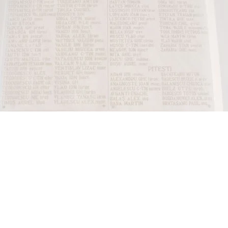
newsletter.
Radu Gyr - portret
←
Mărturisitorul
→
Marin