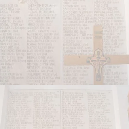
Radu Gyr – portret
Anonimii
Mărturisitorul Marin
Mărturisitorul Vasile Turtureanu
Mărturie despre Părintele Mihail Lungeanu
Visul Părintelui Ioan Negruțiu
Morţi înviaţi
Agatanghel sau Sfârşitul omului
Memorialul Gherla (partea III): Fișele matricole,
exponenții Gherlei, cimitirul
Email
Adresa de email și numele sunt confidențiale și nu vor fi
dezvăluite nimănui și nici folosite in vreun alt scop decât cel de