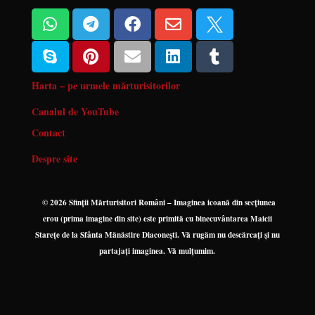










Harta – pe urmele mărturisitorilor
Canalul de YouTube
Contact
Despre site
© 2026 Sfinții Mărturisitori Români – Imaginea icoană din secțiunea
erou (prima imagine din site) este primită cu binecuvântarea Maicii
Starețe de la Sfânta Mănăstire Diaconești. Vă rugăm nu descărcați și nu
partajați imaginea. Vă mulțumim.