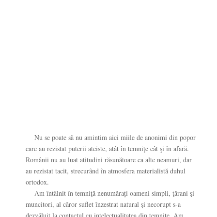
Nu se poate să nu amintim aici miile de anonimi din popor
care au rezistat puterii ateiste, atât în temniţe cât şi în afară.
Românii nu au luat atitudini răsunătoare ca alte neamuri, dar
au rezistat tacit, strecurând în atmosfera materialistă duhul
ortodox.
Am întâlnit în temniţă nenumărați oameni simpli, ţărani şi
muncitori, al căror suflet înzestrat natural şi necorupt s-a
dezvăluit la contactul cu intelectualitatea din temniţe. Am