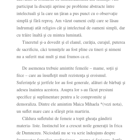
participat la discuții aprinse pe probleme abstracte între
intelectuali şi la care un țăran a pus punct cu o observație
simplă şi fără reproş. Am văzut oameni culți care se lăsau
îndrumați atât religios cât şi intelectual de oameni simpli, dar
cu trăire înaltă şi cu mintea luminată.
Tineretul şi-a dovedit şi el elanul, curăția, curajul, puterea
de sacrificiu, căci temniţele au fost pline cu tineri şi nimeni
nu a suferit mai mult şi mai frumos ca ei.
De asemenea trebuie amintite femeile – mame, soții şi
fiice – care au însufleţit mult rezistenţa şi eroismul.
Suferințele şi jertfele lor au fost generale, alături de bărbaţi şi
adesea înaintea acestora. Asupra lor s-au făcut presiuni
specifice şi suplimentare pentru a le compromite şi
demoraliza. Dintre ele amintim Maica Mihaela *(vezi nota),
un suflet mare care a sfârşit prin martiriu.
Căldura sufletului de femeie a topit gheața gândirii
materia- liste. Instinctul lor a crescut noile generații în frica
de Dumnezeu. Niciodată nu se va scrie îndeajuns despre
frumuseţea femeilor credincioase – mame şi fecioare. Jertfa