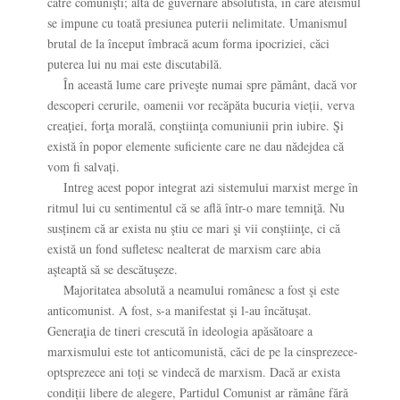
către comunişti; alta de guvernare absolutistă, în care ateismul
se impune cu toată presiunea puterii nelimitate. Umanismul
brutal de la început îmbracă acum forma ipocriziei, căci
puterea lui nu mai este discutabilă.
În această lume care priveşte numai spre pământ, dacă vor
descoperi cerurile, oamenii vor recăpăta bucuria vieții, verva
creaţiei, forţa morală, conştiinţa comuniunii prin iubire. Şi
există în popor elemente suficiente care ne dau nădejdea că
vom fi salvați.
Intreg acest popor integrat azi sistemului marxist merge în
ritmul lui cu sentimentul că se află într-o mare temniţă. Nu
susținem că ar exista nu ştiu ce mari şi vii conştiinţe, ci că
există un fond sufletesc nealterat de marxism care abia
aşteaptă să se descătuşeze.
Majoritatea absolută a neamului românesc a fost şi este
anticomunist. A fost, s-a manifestat şi l-au încătuşat.
Generaţia de tineri crescută în ideologia apăsătoare a
marxismului este tot anticomunistă, căci de pe la cinsprezece-
optsprezece ani toți se vindecă de marxism. Dacă ar exista
condiții libere de alegere, Partidul Comunist ar rămâne fără