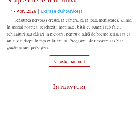
Noaptea Învierii la Jilava
|
17 Apr, 2026
|
Extrase duhovnicești
Tensiunea nervoasă creştea în cameră, ca în toată închisoarea. Zilnic,
în special noaptea, percheziții inopinate, bătăi cu pumnii sub fălci,
schingiuiri sau călcări în picioare, pentru o talpă de bocanc scrisă sau că
nu ai stat drepţi în fața miliţianului. Programul de timorare era bine
gândit pentru prăbuşirea…
Citește mai mult
Interviuri