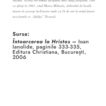
Suzana. Acesta era numai începutul unei lungi prigoane, care
va sfârși în 1963, când Maica Mihaela, doborâtă de boală,
moare în aceeaşi închisoare unde cu 24 de ani în urmă fusese
ucis fratele ei ,,bădița” Nicoară.
Sursa:
Întoarcerea la Hristos
–
Ioan
Ianolide, paginile 333-335,
Editura Christiana, București,
2006