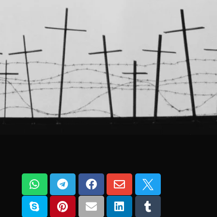









