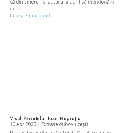
că din smerenie, autorul a dorit să menționăm
doar...
Citește mai mult
Visul Părintelui Ioan Negruțiu
16 Apr 2025
|
Extrase duhovnicești
Fiind eliberat din lagărul de la Canal, cu un an