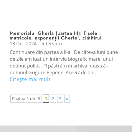
Memorialul Gherla (partea III): Fișele
matricole, exponenții Gherlei, cimitirul
13 Dec 2024
|
Interviuri
Continuare din partea a II-a De câteva luni bune
de zile am luat un interviu biografic mare, unui
deținut politic - îl păstrăm în arhiva noastră -
domnul Grigore Pepene. Are 97 de ani,...
Citește mai mult
Pagina 1 din 3
1
2
3
»