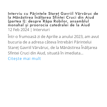
Interviu cu Părintele Stareț Gavriil Vărvăruc de
la Mănăstirea Înălțarea Sfintei Cruci din Aiud
(partea I): despre Râpa Robilor, ansamblul
monahal și proorocia catedralei de la Aiud
12 Feb 2024
|
Interviuri
Într-o frumoasă zi de Aprilie a anului 2023, am avut
bucuria de a adresa câteva întrebări Părintelui
Stareț Gavriil Vărvăruc, de la Mănăstirea Înălțarea
Sfintei Cruci din Aiud, situată în imediata...
Citește mai mult